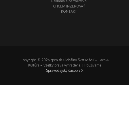
Reklama a partnerstvo
CHCEM INZEROVAŤ
KONTAKT
Copyright: © 2026 gsm.sk Globálny Svet Médií – Tech &
Kultúra – Všetky práva vyhradené. | Používame
Spravodajský časopis X