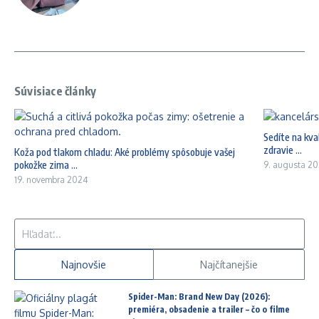
Súvisiace články
Sedíte na kval
zdravie ...
Koža pod tlakom chladu: Aké problémy spôsobuje vašej
pokožke zima ...
9. augusta 2
19. novembra 2024
Hľadať:
Najnovšie
Najčítanejšie
Spider-Man: Brand New Day (2026):
premiéra, obsadenie a trailer – čo o filme