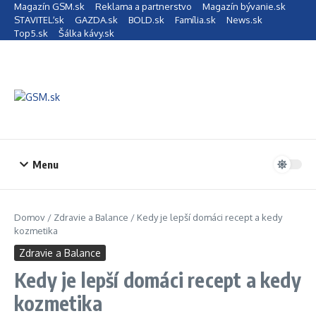
Preskočiť na obsah
Magazín GSM.sk
Reklama a partnerstvo
Magazín bývanie.sk
STAVITEĽ.sk
GAZDA.sk
BOLD.sk
Família.sk
News.sk
Top5.sk
Šálka kávy.sk
Menu
Domov
/
Zdravie a Balance
/
Kedy je lepší domáci recept a kedy
kozmetika
Zdravie a Balance
Kedy je lepší domáci recept a kedy
kozmetika