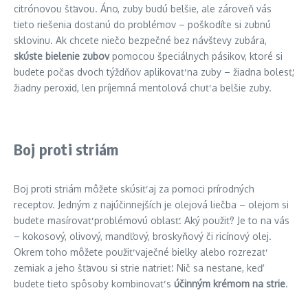
citrónovou šťavou. Áno, zuby budú belšie, ale zároveň vás
tieto riešenia dostanú do problémov – poškodíte si zubnú
sklovinu. Ak chcete niečo bezpečné bez návštevy zubára,
skúste bielenie zubov
pomocou špeciálnych pásikov, ktoré si
budete počas dvoch týždňov aplikovať na zuby – žiadna bolesť,
žiadny peroxid, len príjemná mentolová chuť a belšie zuby.
Boj proti striám
Boj proti striám môžete skúsiť aj za pomoci prírodných
receptov. Jedným z najúčinnejších je olejová liečba – olejom si
budete masírovať problémovú oblasť. Aký použiť? Je to na vás
– kokosový, olivový, mandľový, broskyňový či ricínový olej.
Okrem toho môžete použiť vaječné bielky alebo rozrezať
zemiak a jeho šťavou si strie natrieť. Nič sa nestane, keď
budete tieto spôsoby kombinovať s
účinným krémom na strie
.