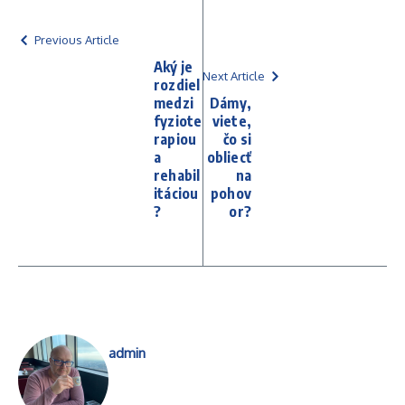
Previous Article
Aký je
Next Article
rozdiel
medzi
Dámy,
fyziote
viete,
rapiou
čo si
a
obliecť
rehabil
na
itáciou
pohov
?
or?
admin