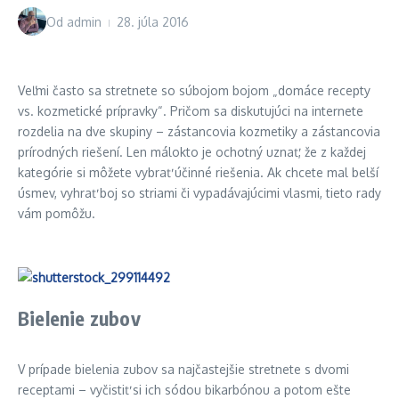
Od
admin
28. júla 2016
Veľmi často sa stretnete so súbojom bojom „domáce recepty
vs. kozmetické prípravky“. Pričom sa diskutujúci na internete
rozdelia na dve skupiny – zástancovia kozmetiky a zástancovia
prírodných riešení. Len málokto je ochotný uznať, že z každej
kategórie si môžete vybrať účinné riešenia. Ak chcete mal belší
úsmev, vyhrať boj so striami či vypadávajúcimi vlasmi, tieto rady
vám pomôžu.
Bielenie zubov
V prípade bielenia zubov sa najčastejšie stretnete s dvomi
receptami – vyčistiť si ich sódou bikarbónou a potom ešte