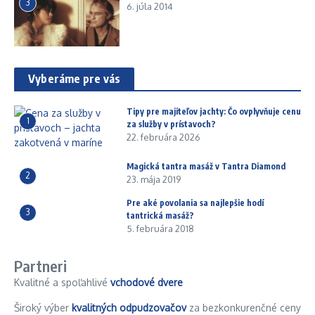
3
6. júla 2014
Vyberáme pre vás
Tipy pre majiteľov jachty: Čo ovplyvňuje cenu
1
za služby v prístavoch?
22. februára 2026
Magická tantra masáž v Tantra Diamond
2
23. mája 2019
Pre aké povolania sa najlepšie hodí
3
tantrická masáž?
5. februára 2018
Partneri
Kvalitné a spoľahlivé
vchodové dvere
Široký výber
kvalitných odpudzovačov
za bezkonkurenčné ceny