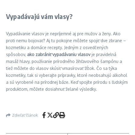
Vypadávajú vám vlasy?
Vypadávanie vlasov je nepríjemné aj pre mužov a ženy. Ako
proti nemu bojovať? Aj tu pokojne môžete spojiť dve zbrane –
kozmetiku a domáce recepty. Jedným z osvedčených
spôsobov,
ako zabrániť vypadávaniu vlasov
je pravidelná
masáž hlavy, používanie prírodného žihľavového šampónu a
tiež môžete do vlasov skúsiť vmasírovať žĺtok. Čo sa týka
kozmetiky, tak si vyberajte prípravky, ktoré neobsahujú alkohol
a sú vyrobené na prírodnej báze. Keď spojíte prírodu s ľudským
produktom, môžete dosiahnuť želané výsledky.
Zdieľať článok