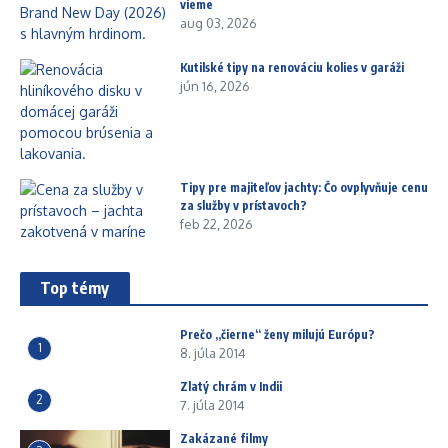
vieme
aug 03, 2026
Kutilské tipy na renováciu kolies v garáži
jún 16, 2026
Tipy pre majiteľov jachty: Čo ovplyvňuje cenu
za služby v prístavoch?
feb 22, 2026
Top témy
Prečo „čierne“ ženy milujú Európu?
1
8. júla 2014
Zlatý chrám v Indii
2
7. júla 2014
Zakázané filmy