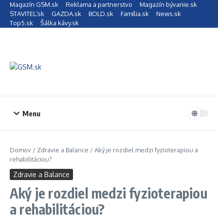
Preskočiť na obsah
Magazín GSM.sk
Reklama a partnerstvo
Magazín bývanie.sk
STAVITEĽ.sk
GAZDA.sk
BOLD.sk
Família.sk
News.sk
Top5.sk
Šálka kávy.sk
Menu
Domov
/
Zdravie a Balance
/
Aký je rozdiel medzi fyzioterapiou a
rehabilitáciou?
Zdravie a Balance
Aký je rozdiel medzi fyzioterapiou
a rehabilitáciou?