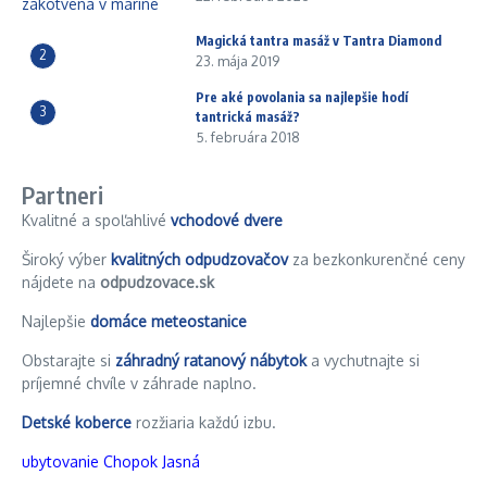
Magická tantra masáž v Tantra Diamond
2
23. mája 2019
Pre aké povolania sa najlepšie hodí
3
tantrická masáž?
5. februára 2018
Partneri
Kvalitné a spoľahlivé
vchodové dvere
Široký výber
kvalitných odpudzovačov
za bezkonkurenčné ceny
nájdete na
odpudzovace.sk
Najlepšie
domáce meteostanice
Obstarajte si
záhradný ratanový nábytok
a vychutnajte si
príjemné chvíle v záhrade naplno.
Detské koberce
rozžiaria každú izbu.
ubytovanie Chopok Jasná