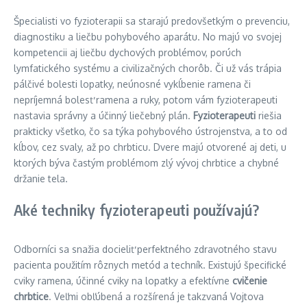
Špecialisti vo fyzioterapii sa starajú predovšetkým o prevenciu,
diagnostiku a liečbu pohybového aparátu. No majú vo svojej
kompetencii aj liečbu dychových problémov, porúch
lymfatického systému a civilizačných chorôb. Či už vás trápia
pálčivé bolesti lopatky, neúnosné vykĺbenie ramena či
nepríjemná bolesť ramena a ruky, potom vám fyzioterapeuti
nastavia správny a účinný liečebný plán.
Fyzioterapeuti
riešia
prakticky všetko, čo sa týka pohybového ústrojenstva, a to od
kĺbov, cez svaly, až po chrbticu. Dvere majú otvorené aj deti, u
ktorých býva častým problémom zlý vývoj chrbtice a chybné
držanie tela.
Aké techniky fyzioterapeuti používajú?
Odborníci sa snažia docieliť perfektného zdravotného stavu
pacienta použitím rôznych metód a techník. Existujú špecifické
cviky ramena, účinné cviky na lopatky a efektívne
cvičenie
chrbtice
. Veľmi obľúbená a rozšírená je takzvaná Vojtova