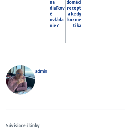
na
domáci
diaľkov
recept
é
a kedy
ovláda
kozme
nie?
tika
admin
Súvisiace články