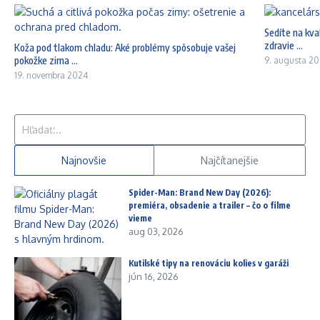
Sedíte na kval
zdravie ...
Koža pod tlakom chladu: Aké problémy spôsobuje vašej
pokožke zima ...
9. augusta 2
19. novembra 2024
Hľadať:
Najnovšie
Najčítanejšie
Spider-Man: Brand New Day (2026):
premiéra, obsadenie a trailer – čo o filme
vieme
aug 03, 2026
Kutilské tipy na renováciu kolies v garáži
jún 16, 2026