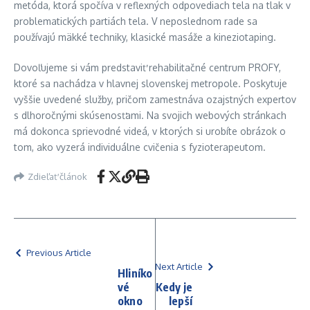
metóda, ktorá spočíva v reflexných odpovediach tela na tlak v
problematických partiách tela. V neposlednom rade sa
používajú mäkké techniky, klasické masáže a kineziotaping.
Dovoľujeme si vám predstaviť rehabilitačné centrum PROFY,
ktoré sa nachádza v hlavnej slovenskej metropole. Poskytuje
vyššie uvedené služby, pričom zamestnáva ozajstných expertov
s dlhoročnými skúsenosťami. Na svojich webových stránkach
má dokonca sprievodné videá, v ktorých si urobíte obrázok o
tom, ako vyzerá individuálne cvičenia s fyzioterapeutom.
Zdieľať článok
Previous Article
Next Article
Hliníko
vé
Kedy je
okno
lepší