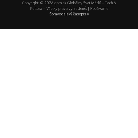
Copyright: © 2026 gsm.sk Globálny Svet Médií – Tech &
Kultúra – Všetky práva vyhradené. | Používame
Spravodajský časopis X