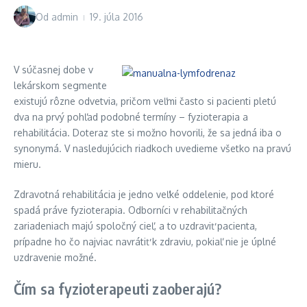
Od
admin
19. júla 2016
V súčasnej dobe v
lekárskom segmente
existujú rôzne odvetvia, pričom veľmi často si pacienti pletú
dva na prvý pohľad podobné termíny – fyzioterapia a
rehabilitácia. Doteraz ste si možno hovorili, že sa jedná iba o
synonymá. V nasledujúcich riadkoch uvedieme všetko na pravú
mieru.
Zdravotná rehabilitácia je jedno veľké oddelenie, pod ktoré
spadá práve fyzioterapia. Odborníci v rehabilitačných
zariadeniach majú spoločný cieľ, a to uzdraviť pacienta,
prípadne ho čo najviac navrátiť k zdraviu, pokiaľ nie je úplné
uzdravenie možné.
Čím sa fyzioterapeuti zaoberajú?