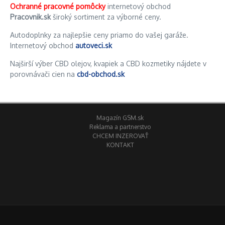
Ochranné pracovné pomôcky
internetový obchod
Pracovnik.sk
široký sortiment za výborné ceny.
Autodoplnky za najlepšie ceny priamo do vašej garáže.
Internetový obchod
autoveci.sk
Najširší výber CBD olejov, kvapiek a CBD kozmetiky nájdete v
porovnávači cien na
cbd-obchod.sk
Magazín GSM.sk
Reklama a partnerstvo
CHCEM INZEROVAŤ
KONTAKT