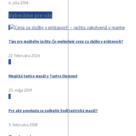
6. júla 2014
Vyberáme pre vás
1
Tipy pre majiteľov jachty: Čo ovplyvňuje cenu za služby v prístavoch?
22. februára 2026
2
Magická tantra masáž v Tantra Diamond
23. mája 2019
3
Pre aké povolania sa najlepšie hodí tantrická masáž?
5. februára 2018