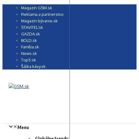
Preskočiť
Magazín GSM.sk
na
Reklama a partnerstvo
obsah
Magazín bývanie.sk
STAVITEĽ.sk
GAZDA.sk
BOLD.sk
Família.sk
News.sk
Top5.sk
Šálka kávy.sk
Menu
Globálne trendy