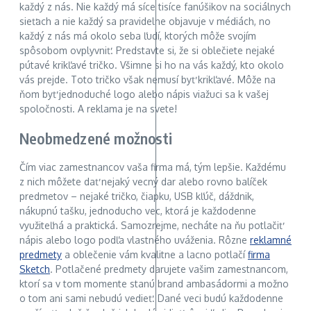
každý z nás. Nie každý má síce tisíce fanúšikov na sociálnych
sieťach a nie každý sa pravidelne objavuje v médiách, no
každý z nás má okolo seba ľudí, ktorých môže svojím
spôsobom ovplyvniť. Predstavte si, že si oblečiete nejaké
pútavé krikľavé tričko. Všimne si ho na vás každý, kto okolo
vás prejde. Toto tričko však nemusí byť krikľavé. Môže na
ňom byť jednoduché logo alebo nápis viažuci sa k vašej
spoločnosti. A reklama je na svete!
Neobmedzené možnosti
Čím viac zamestnancov vaša firma má, tým lepšie. Každému
z nich môžete dať nejaký vecný dar alebo rovno balíček
predmetov – nejaké tričko, čiapku, USB kľúč, dáždnik,
nákupnú tašku, jednoducho vec, ktorá je každodenne
využiteľná a praktická. Samozrejme, necháte na ňu potlačiť
nápis alebo logo podľa vlastného uváženia. Rôzne
reklamné
predmety
a oblečenie vám kvalitne a lacno potlačí
firma
Sketch
. Potlačené predmety darujete vašim zamestnancom,
ktorí sa v tom momente stanú brand ambasádormi a možno
o tom ani sami nebudú vedieť. Dané veci budú každodenne