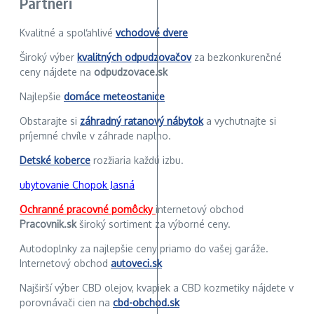
Partneri
Kvalitné a spoľahlivé
vchodové dvere
Široký výber
kvalitných odpudzovačov
za bezkonkurenčné
ceny nájdete na
odpudzovace.sk
Najlepšie
domáce meteostanice
Obstarajte si
záhradný ratanový nábytok
a vychutnajte si
príjemné chvíle v záhrade naplno.
Detské koberce
rozžiaria každú izbu.
ubytovanie Chopok Jasná
Ochranné pracovné pomôcky
internetový obchod
Pracovnik.sk
široký sortiment za výborné ceny.
Autodoplnky za najlepšie ceny priamo do vašej garáže.
Internetový obchod
autoveci.sk
Najširší výber CBD olejov, kvapiek a CBD kozmetiky nájdete v
porovnávači cien na
cbd-obchod.sk