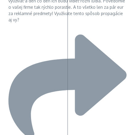
využívať a deň čo deň ich budú vidieť rôzni ľudia. Povedomie
o vašej firme tak rýchlo porastie. A to všetko len za pár eur
za reklamné predmety! Využívate tento spôsob propagácie
aj vy?