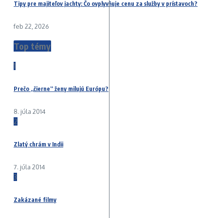
Tipy pre majiteľov jachty: Čo ovplyvňuje cenu za služby v prístavoch?
feb 22, 2026
Top témy
1
Prečo „čierne“ ženy milujú Európu?
8. júla 2014
2
Zlatý chrám v Indii
7. júla 2014
3
Zakázané filmy