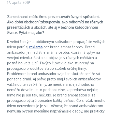
17. apríla 2019
Zamestnanci môžu firmu prezentovať rôznymi spôsobmi.
Ako dobrí obchodní zástupcovia, ako odborníci na rôznych
prezentáciách a akciách, ale aj v bežnom každodennom
živote. Pýtate sa, ako?
K veľmi častým a obľúbeným spôsobom propagácie veľkých
firiem patrí aj
reklama
cez brand ambasádorov. Brand
ambasádor je mediálne známa osoba, ktorá má vplyv na
verejnú mienku, často sa objavuje v rôznych médiách a
pozná ho veľa ľudí. Takýto človek je ako stvorený na
propagáciu produktov alebo služieb určitej firmy.
Problémom brand ambasádorov je len skutočnosť, že sú
poriadne drahí. Aj práve preto majú svojich ambasádorov
väčšinou len veľké firmy, tie menšie si ich jednoducho
nemôžu dovoliť. Je to pochopiteľné, zapredať sa nejakej
firme nie je len tak, nečudo, že brand ambasádori si za
propagáciu pýtajú poriadne balíky peňazí. Čo si však mnoho
firiem neuvedomuje je skutočnosť, že brand ambasádorom
nemusia byť len mediálne najznámejšie osoby, ale prakticky