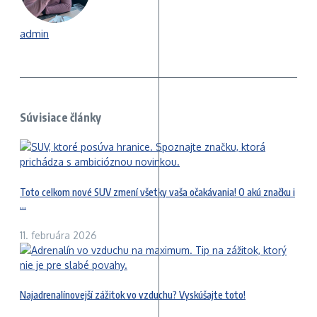
admin
Súvisiace články
Toto celkom nové SUV zmení všetky vaša očakávania! O akú značku i
...
11. februára 2026
Najadrenalínovejší zážitok vo vzduchu? Vyskúšajte toto!