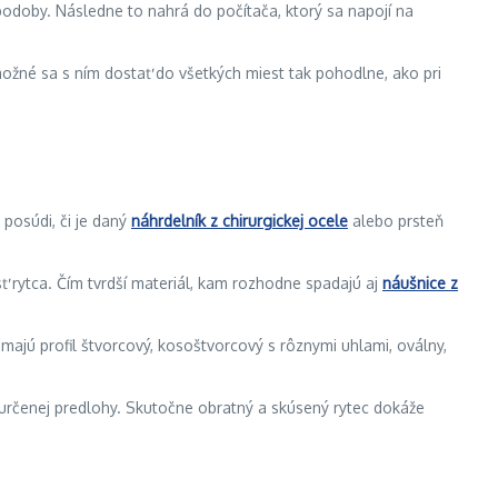
 podoby. Následne to nahrá do počítača, ktorý sa napojí na
možné sa s ním dostať do všetkých miest tak pohodlne, ako pri
posúdi, či je daný
náhrdelník z chirurgickej
ocele
alebo prsteň
sť rytca. Čím tvrdší materiál, kam rozhodne spadajú aj
náušnice z
é majú profil štvorcový, kosoštvorcový s rôznymi uhlami, oválny,
a určenej predlohy. Skutočne obratný a skúsený rytec dokáže