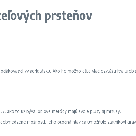
ceľových prsteňov
ďakovať či vyjadriť lásku. Ako ho možno ešte viac ozvláštniť a urobiť
 A ako to už býva, obidve metódy majú svoje plusy aj mínusy.
 neobmedzené možnosti. Jeho otočná hlavica umožňuje zlatníkovi grav