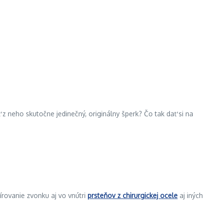
 z neho skutočne jedinečný, originálny šperk? Čo tak dať si na
írovanie zvonku aj vo vnútri
prsteňov z chirurgickej ocele
aj iných