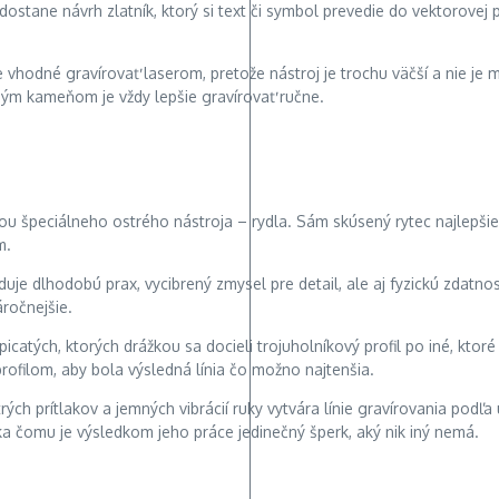
dostane návrh zlatník, ktorý si text či symbol prevedie do vektorovej
 vhodné gravírovať laserom, pretože nástroj je trochu väčší a nie je 
ým kameňom je vždy lepšie gravírovať ručne.
ou špeciálneho ostrého nástroja – rydla. Sám skúsený rytec najlepšie 
m.
uje dlhodobú prax, vycibrený zmysel pre detail, ale aj fyzickú zdatno
áročnejšie.
icatých, ktorých drážkou sa docieli trojuholníkový profil po iné, ktor
profilom, aby bola výsledná línia čo možno najtenšia.
ch prítlakov a jemných vibrácií ruky vytvára línie gravírovania podľ
aka čomu je výsledkom jeho práce jedinečný šperk, aký nik iný nemá.