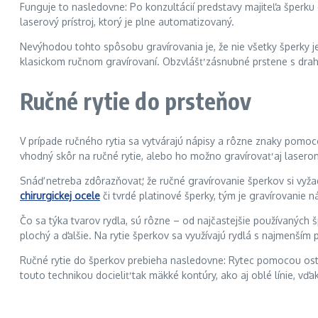
Funguje to nasledovne: Po konzultácií predstavy majiteľa šperku 
laserový prístroj, ktorý je plne automatizovaný.
Nevýhodou tohto spôsobu gravírovania je, že nie všetky šperky je
klasickom ručnom gravírovaní. Obzvlášť zásnubné prstene s drah
Ručné rytie do prsteňov
V prípade ručného rytia sa vytvárajú nápisy a rôzne znaky pomoc
vhodný skôr na ručné rytie, alebo ho možno gravírovať aj lasero
Snáď netreba zdôrazňovať, že ručné gravírovanie šperkov si vyžad
chirurgickej ocele
či tvrdé platinové šperky, tým je gravírovanie n
Čo sa týka tvarov rydla, sú rôzne – od najčastejšie používaných šp
plochý a ďalšie. Na rytie šperkov sa využívajú rydlá s najmenším 
Ručné rytie do šperkov prebieha nasledovne: Rytec pomocou ostrý
touto technikou docieliť tak mäkké kontúry, ako aj oblé línie, vď