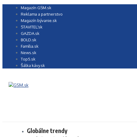
Preskočiť
Magazín GSM.sk
na
Reklama a partnerstvo
obsah
Magazín bývanie.sk
STAVITEĽ.sk
GAZDA.sk
BOLD.sk
Família.sk
News.sk
Top5.sk
Šálka kávy.sk
Globálne trendy