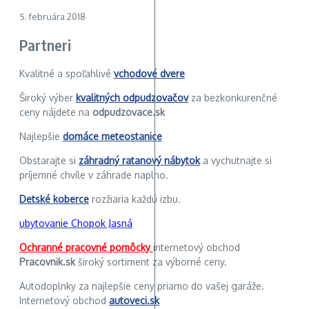
5. februára 2018
Partneri
Kvalitné a spoľahlivé
vchodové dvere
Široký výber
kvalitných odpudzovačov
za bezkonkurenčné
ceny nájdete na
odpudzovace.sk
Najlepšie
domáce meteostanice
Obstarajte si
záhradný ratanový nábytok
a vychutnajte si
príjemné chvíle v záhrade naplno.
Detské koberce
rozžiaria každú izbu.
ubytovanie Chopok Jasná
Ochranné pracovné pomôcky
internetový obchod
Pracovnik.sk
široký sortiment za výborné ceny.
Autodoplnky za najlepšie ceny priamo do vašej garáže.
Internetový obchod
autoveci.sk