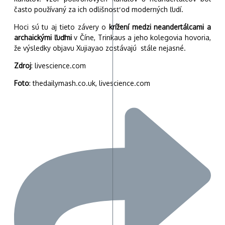
často používaný za ich odlišnosť od moderných ľudí.
Hoci sú tu aj tieto závery o
krížení medzi neandertálcami a
archaickými ľuďmi
v Číne, Trinkaus a jeho kolegovia hovoria,
že výsledky objavu Xujiayao zostávajú stále nejasné.
Zdroj
: livescience.com
Foto
: thedailymash.co.uk, livescience.com