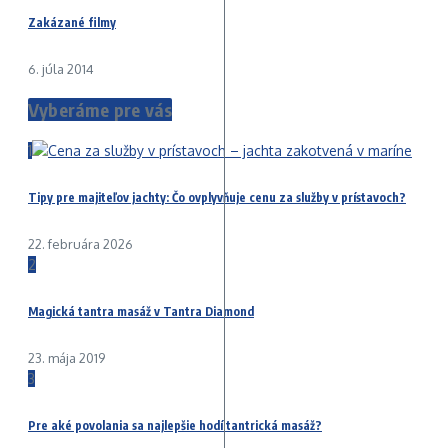
Zakázané filmy
6. júla 2014
Vyberáme pre vás
1
Tipy pre majiteľov jachty: Čo ovplyvňuje cenu za služby v prístavoch?
22. februára 2026
2
Magická tantra masáž v Tantra Diamond
23. mája 2019
3
Pre aké povolania sa najlepšie hodí tantrická masáž?