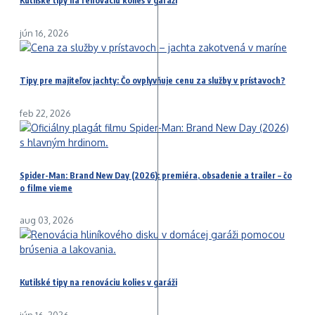
Kutilské tipy na renováciu kolies v garáži
jún 16, 2026
Tipy pre majiteľov jachty: Čo ovplyvňuje cenu za služby v prístavoch?
feb 22, 2026
Spider-Man: Brand New Day (2026): premiéra, obsadenie a trailer – čo
o filme vieme
aug 03, 2026
Kutilské tipy na renováciu kolies v garáži