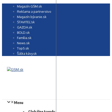
Preskočiť
Magazín GSM.sk
na
Reklama a partnerstvo
obsah
Magazín bývanie.sk
STAVITEĽ.sk
GAZDA.sk
BOLD.sk
Família.sk
News.sk
Top5.sk
Šálka kávy.sk
Menu
Globálne trendy