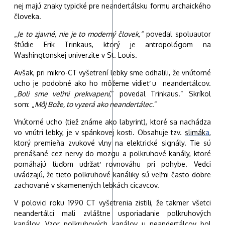
nej majú znaky typické pre neandertálsku formu archaického
človeka.
„
Je to zjavné, nie je to moderný človek,“
povedal spoluautor
štúdie Erik Trinkaus, ktorý je antropológom na
Washingtonskej univerzite v St. Louis.
Avšak, pri mikro-CT vyšetrení lebky sme odhalili, že vnútorné
ucho je podobné ako ho môžeme vidieť u
neandertálcov
.
„
Boli sme veľmi prekvapení,
“ povedal Trinkaus.“ Skríkol
som: „
Môj Bože, to vyzerá ako neandertálec
.“
Vnútorné ucho (tiež známe ako labyrint), ktoré sa nachádza
vo vnútri lebky, je v spánkovej kosti. Obsahuje tzv.
slimák
a
,
ktorý premieňa zvukové vlny na elektrické signály. Tie sú
prenášané cez nervy do mozgu a polkruhové kanály, ktoré
pomáhajú ľuďom udržať rovnováhu pri pohybe. Vedci
uvádzajú, že tieto polkruhové kanáliky sú veľmi často dobre
zachované v skamenených lebkách cicavcov.
V polovici roku 1990 CT vyšetrenia zistili, že takmer všetci
neandertálci mali zvláštne usporiadanie polkruhových
kanálov. Vzor polkruhových kanálov u neandertálcov bol