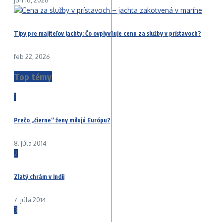
jún 16, 2026
Tipy pre majiteľov jachty: Čo ovplyvňuje cenu za služby v prístavoch?
feb 22, 2026
Top témy
1
Prečo „čierne“ ženy milujú Európu?
8. júla 2014
2
Zlatý chrám v Indii
7. júla 2014
3