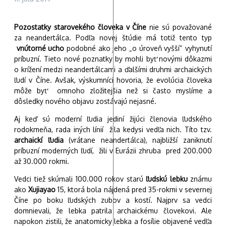
Pozostatky starovekého človeka v Číne
nie sú považované
za neandertálca. Podľa novej štúdie má totiž tento typ
vnútorné ucho
podobné ako jeho „o úroveň vyšší“ vyhynutí
príbuzní. Tieto nové poznatky by mohli byť novými dôkazmi
o krížení medzi neandertálcami a ďalšími druhmi archaických
ľudí v Číne. Avšak, výskumníci hovoria, že evolúcia človeka
môže byť omnoho zložitejšia než si často myslíme a
dôsledky nového objavu zostávajú nejasné.
Aj keď sú moderní ľudia jediní žijúci členovia ľudského
rodokmeňa, rada iných línií žila kedysi vedľa nich. Títo tzv.
archaickí ľudia
(vrátane neandertálca), najbližší zaniknutí
príbuzní moderných ľudí, žili v Eurázii zhruba pred 200.000
až 30.000 rokmi.
Vedci tiež skúmali 100.000 rokov starú
ľudskú lebku
známu
ako
Xujiayao
15, ktorá bola nájdená pred 35-rokmi v severnej
Číne po boku ľudských zubov a kostí. Najprv sa vedci
domnievali, že lebka patrila archaickému človekovi. Ale
napokon zistili, že anatomicky lebka a fosílie objavené vedľa