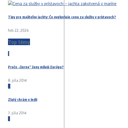
Tipy pre majiteľov jachty: Čo ovplyvňuje cenu za služby v prístavoch?
feb 22, 2026
Top témy
1
Prečo „čierne“ ženy milujú Európu?
8. júla 2014
2
Zlatý chrám v Indii
7. júla 2014
3