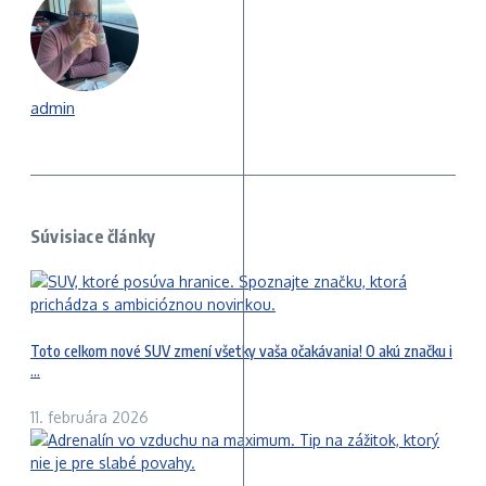
admin
Súvisiace články
Toto celkom nové SUV zmení všetky vaša očakávania! O akú značku i
...
11. februára 2026