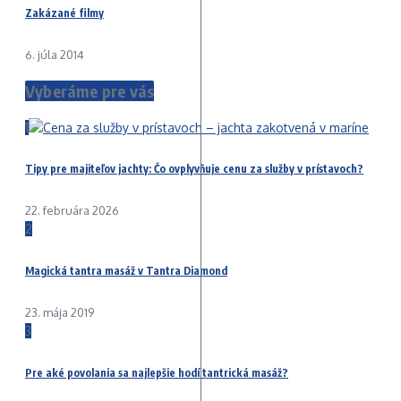
Zakázané filmy
6. júla 2014
Vyberáme pre vás
1
Tipy pre majiteľov jachty: Čo ovplyvňuje cenu za služby v prístavoch?
22. februára 2026
2
Magická tantra masáž v Tantra Diamond
23. mája 2019
3
Pre aké povolania sa najlepšie hodí tantrická masáž?