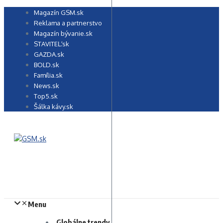
Preskočiť
Magazín GSM.sk
na
Reklama a partnerstvo
obsah
Magazín bývanie.sk
STAVITEĽ.sk
GAZDA.sk
BOLD.sk
Família.sk
News.sk
Top5.sk
Šálka kávy.sk
Menu
Globálne trendy