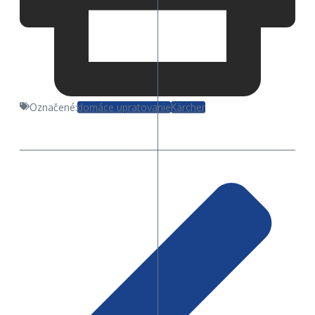
Označené:
domáce upratovanie
Kärcher