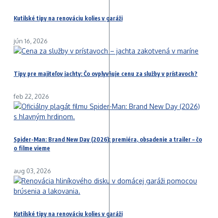
Kutilské tipy na renováciu kolies v garáži
jún 16, 2026
Tipy pre majiteľov jachty: Čo ovplyvňuje cenu za služby v prístavoch?
feb 22, 2026
Spider-Man: Brand New Day (2026): premiéra, obsadenie a trailer – čo
o filme vieme
aug 03, 2026
Kutilské tipy na renováciu kolies v garáži