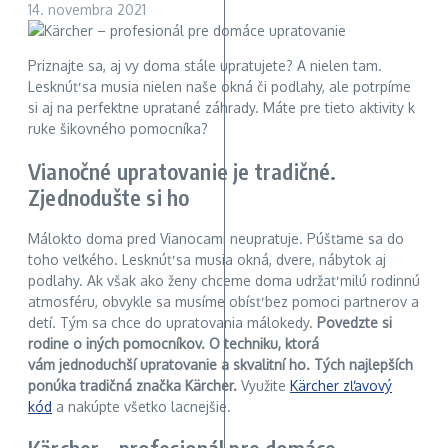
14. novembra 2021
Priznajte sa, aj vy doma stále upratujete? A nielen tam.
Lesknúť sa musia nielen naše okná či podlahy, ale potrpíme
si aj na perfektne upratané záhrady. Máte pre tieto aktivity k
ruke šikovného pomocníka?
Vianočné upratovanie je tradičné.
Zjednodušte si ho
Málokto doma pred Vianocami neupratuje. Púšťame sa do
toho veľkého. Lesknúť sa musia okná, dvere, nábytok aj
podlahy. Ak však ako ženy chceme doma udržať milú rodinnú
atmosféru, obvykle sa musíme obísť bez pomoci partnerov a
detí. Tým sa chce do upratovania málokedy.
Povedzte si
rodine o iných pomocníkov. O techniku, ktorá
vám jednoduchší upratovanie a skvalitní ho. Tých najlepších
ponúka tradičná značka Kärcher.
Využite
Kärcher zľavový
kód
a nakúpte všetko lacnejšie.