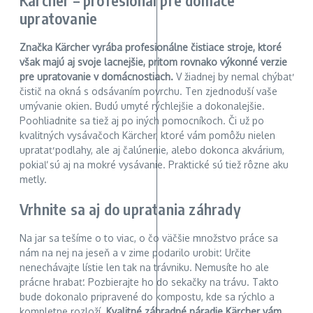
Kärcher – profesionál pre domáce
upratovanie
Značka Kärcher vyrába profesionálne čistiace stroje, ktoré
však majú aj svoje lacnejšie, pritom rovnako výkonné verzie
pre upratovanie v domácnostiach.
V žiadnej by nemal chýbať
čistič na okná s odsávaním povrchu. Ten zjednoduší vaše
umývanie okien. Budú umyté rýchlejšie a dokonalejšie.
Poohliadnite sa tiež aj po iných pomocníkoch. Či už po
kvalitných vysávačoch Kärcher, ktoré vám pomôžu nielen
upratať podlahy, ale aj čalúnenie, alebo dokonca akvárium,
pokiaľ sú aj na mokré vysávanie. Praktické sú tiež rôzne aku
metly.
Vrhnite sa aj do upratania záhrady
Na jar sa tešíme o to viac, o čo väčšie množstvo práce sa
nám na nej na jeseň a v zime podarilo urobiť. Určite
nenechávajte lístie len tak na trávniku. Nemusíte ho ale
prácne hrabať. Pozbierajte ho do sekačky na trávu. Takto
bude dokonalo pripravené do kompostu, kde sa rýchlo a
kompletne rozloží.
Kvalitné záhradné náradie Kärcher vám