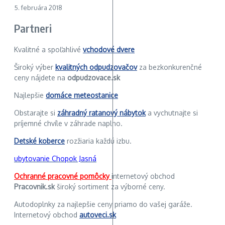
5. februára 2018
Partneri
Kvalitné a spoľahlivé
vchodové dvere
Široký výber
kvalitných odpudzovačov
za bezkonkurenčné
ceny nájdete na
odpudzovace.sk
Najlepšie
domáce meteostanice
Obstarajte si
záhradný ratanový nábytok
a vychutnajte si
príjemné chvíle v záhrade naplno.
Detské koberce
rozžiaria každú izbu.
ubytovanie Chopok Jasná
Ochranné pracovné pomôcky
internetový obchod
Pracovnik.sk
široký sortiment za výborné ceny.
Autodoplnky za najlepšie ceny priamo do vašej garáže.
Internetový obchod
autoveci.sk