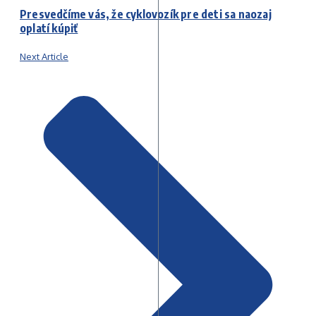
Presvedčíme vás, že cyklovozík pre deti sa naozaj
oplatí kúpiť
Next Article