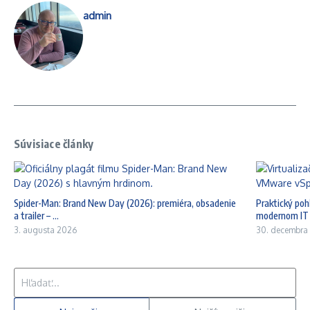
admin
Súvisiace články
Spider-Man: Brand New Day (2026): premiéra, obsadenie
Praktický po
a trailer – ...
modernom IT p
3. augusta 2026
30. decembra
Hľadať: