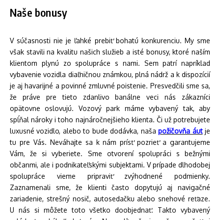
Naše bonusy
V súčasnosti nie je ľahké prebiť bohatú konkurenciu. My sme
však stavili na kvalitu našich služieb a isté bonusy, ktoré naším
klientom plynú zo spolupráce s nami. Sem patrí napríklad
vybavenie vozidla diaľničnou známkou, plná nádrž a k dispozícií
je aj havarijné a povinné zmluvné poistenie. Presvedčili sme sa,
že práve pre tieto zdanlivo banálne veci nás zákazníci
opätovne oslovujú. Vozový park máme vybavený tak, aby
spĺňal nároky i toho najnáročnejšieho klienta. Či už potrebujete
luxusné vozidlo, alebo to bude dodávka, naša
požičovňa áut
je
tu pre Vás. Neváhajte sa k nám prísť pozrieť a garantujeme
Vám, že si vyberiete. Sme otvorení spolupráci s bežnými
občanmi, ale i podnikateľskými subjektami. V prípade dlhodobej
spolupráce vieme pripraviť zvýhodnené podmienky.
Zaznamenali sme, že klienti často dopytujú aj navigačné
zariadenie, strešný nosič, autosedačku alebo snehové reťaze.
U nás si môžete toto všetko doobjednať. Takto vybavený