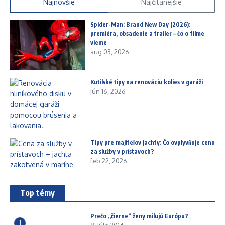
Najnovšie
Najčítanejšie
Spider-Man: Brand New Day (2026):
premiéra, obsadenie a trailer – čo o filme
vieme
aug 03, 2026
Kutilské tipy na renováciu kolies v garáži
jún 16, 2026
Tipy pre majiteľov jachty: Čo ovplyvňuje cenu
za služby v prístavoch?
feb 22, 2026
Top témy
Prečo „čierne“ ženy milujú Európu?
1