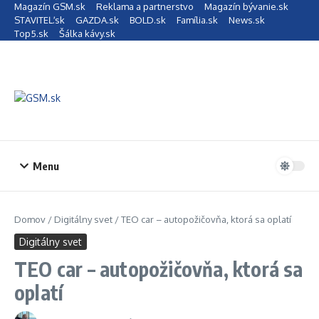
Preskočiť na obsah
Magazín GSM.sk
Reklama a partnerstvo
Magazín bývanie.sk
STAVITEĽ.sk
GAZDA.sk
BOLD.sk
Família.sk
News.sk
Top5.sk
Šálka kávy.sk
Menu
Domov
/
Digitálny svet
/
TEO car – autopožičovňa, ktorá sa oplatí
Digitálny svet
TEO car – autopožičovňa, ktorá sa
oplatí