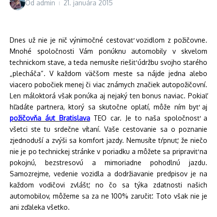
Od
admin
21. januára 2015
Dnes už nie je nič výnimočné cestovať vozidlom z požičovne.
Mnohé spoločnosti Vám ponúknu automobily v skvelom
technickom stave, a teda nemusíte riešiť údržbu svojho starého
„plecháča“. V každom väčšom meste sa nájde jedna alebo
viacero pobočiek menej či viac známych značiek autopožičovní.
Len máloktorá však ponúka aj nejaký ten bonus naviac. Pokiaľ
hľadáte partnera, ktorý sa skutočne oplatí, môže ním byť aj
požičovňa áut Bratislava
TEO car. Je to naša spoločnosť a
všetci ste tu srdečne vítaní. Vaše cestovanie sa o poznanie
zjednoduší a zvýši sa komfort jazdy. Nemusíte tŕpnuť, že niečo
nie je po technickej stránke v poriadku a môžete sa pripraviť na
pokojnú, bezstresovú a mimoriadne pohodlnú jazdu.
Samozrejme, vedenie vozidla a dodržiavanie predpisov je na
každom vodičovi zvlášť, no čo sa týka zdatnosti našich
automobilov, môžeme sa za ne 100% zaručiť. Toto však nie je
ani zďaleka všetko.