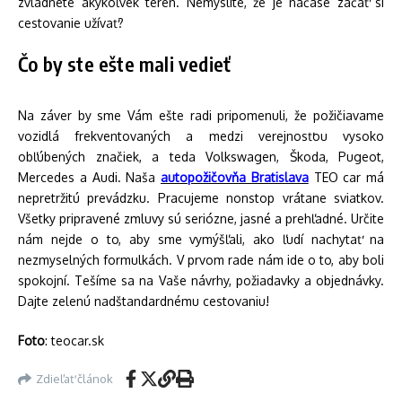
zvládnete akýkoľvek terén. Nemyslíte, že je načase začať si
cestovanie užívať?
Čo by ste ešte mali vedieť
Na záver by sme Vám ešte radi pripomenuli, že požičiavame
vozidlá frekventovaných a medzi verejnosťou vysoko
obľúbených značiek, a teda Volkswagen, Škoda, Pugeot,
Mercedes a Audi. Naša
autopožičovňa Bratislava
TEO car má
nepretržitú prevádzku. Pracujeme nonstop vrátane sviatkov.
Všetky pripravené zmluvy sú seriózne, jasné a prehľadné. Určite
nám nejde o to, aby sme vymýšľali, ako ľudí nachytať na
nezmyselných formulkách. V prvom rade nám ide o to, aby boli
spokojní. Tešíme sa na Vaše návrhy, požiadavky a objednávky.
Dajte zelenú nadštandardnému cestovaniu!
Foto
: teocar.sk
Zdieľať článok