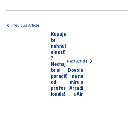
Previous Article
Kupuje
te
nehnut
eľnosť
?
Next Article
Nechaj
te si
Dovole
poradiť
ná na
od
míru s
profes
Arcadi
ionála!
a Air