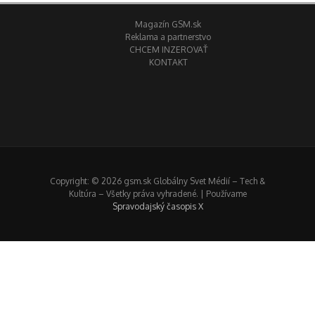
Magazín GSM.sk
Reklama a partnerstvo
CHCEM INZEROVAŤ
KONTAKT
Copyright: © 2026 gsm.sk Globálny Svet Médií – Tech &
Kultúra – Všetky práva vyhradené. | Používame
Spravodajský časopis X