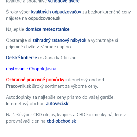
Kvalitné a spoľahlivé
vchodové dvere
Široký výber
kvalitných odpudzovačov
za bezkonkurenčné ceny
nájdete na
odpudzovace.sk
Najlepšie
domáce meteostanice
Obstarajte si
záhradný ratanový nábytok
a vychutnajte si
príjemné chvíle v záhrade naplno.
Detské koberce
rozžiaria každú izbu.
ubytovanie Chopok Jasná
Ochranné pracovné pomôcky
internetový obchod
Pracovnik.sk
široký sortiment za výborné ceny.
Autodoplnky za najlepšie ceny priamo do vašej garáže.
Internetový obchod
autoveci.sk
Najširší výber CBD olejov, kvapiek a CBD kozmetiky nájdete v
porovnávači cien na
cbd-obchod.sk