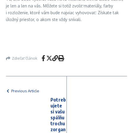
je len a len na vás. Môžete si totiž zvoliť materiály, farby
i rozloženie, ktoré vám bude najviac vyhovovať. Získate tak
úložný priestor, o akom ste vždy snívali.
Zdieľať článok
Previous Article
Potreb
ujete
si vašu
spálňu
trochu
zorgan