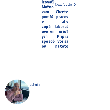
izovať?
Next Article
Možno
vám
Chcete
pomôž
pracov
e
ať v
zopár
laborat
overen
óriu?
ých
Pripra
spôsob
vte sa
ov
na toto
admin