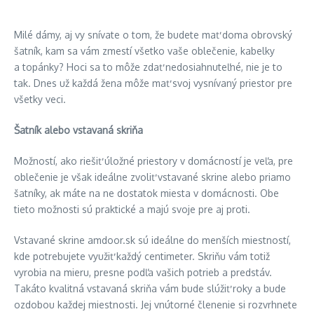
Milé dámy, aj vy snívate o tom, že budete mať doma obrovský
šatník, kam sa vám zmestí všetko vaše oblečenie, kabelky
a topánky? Hoci sa to môže zdať nedosiahnuteľné, nie je to
tak. Dnes už každá žena môže mať svoj vysnívaný priestor pre
všetky veci.
Šatník alebo vstavaná skriňa
Možností, ako riešiť úložné priestory v domácností je veľa, pre
oblečenie je však ideálne zvoliť vstavané skrine alebo priamo
šatníky, ak máte na ne dostatok miesta v domácnosti. Obe
tieto možnosti sú praktické a majú svoje pre aj proti.
Vstavané skrine amdoor.sk sú ideálne do menších miestností,
kde potrebujete využiť každý centimeter. Skriňu vám totiž
vyrobia na mieru, presne podľa vašich potrieb a predstáv.
Takáto kvalitná vstavaná skriňa vám bude slúžiť roky a bude
ozdobou každej miestnosti. Jej vnútorné členenie si rozvrhnete