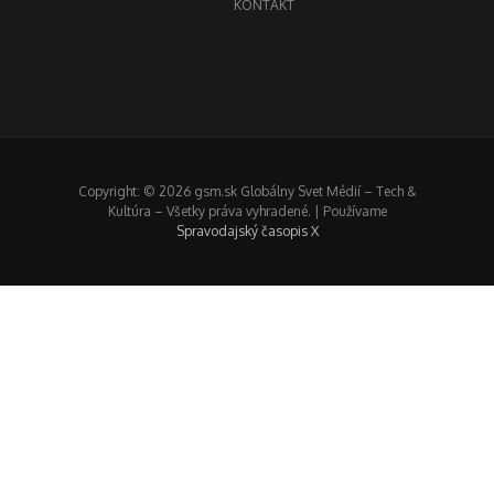
KONTAKT
Copyright: © 2026 gsm.sk Globálny Svet Médií – Tech &
Kultúra – Všetky práva vyhradené. | Používame
Spravodajský časopis X