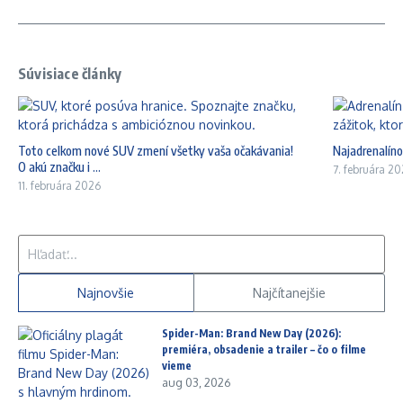
Súvisiace články
Toto celkom nové SUV zmení všetky vaša očakávania!
Najadrenalíno
O akú značku i ...
7. februára 2
11. februára 2026
Hľadať:
Najnovšie
Najčítanejšie
Spider-Man: Brand New Day (2026):
premiéra, obsadenie a trailer – čo o filme
vieme
aug 03, 2026