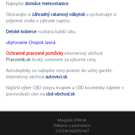
Najlepšie
domáce meteostanice
Obstarajte si
záhradný ratanový nábytok
a vychutnajte si
príjemné chvíle v záhrade naplno.
Detské koberce
rozžiaria každú izbu.
ubytovanie Chopok Jasná
Ochranné pracovné pomôcky
internetový obchod
Pracovnik.sk
široký sortiment za výborné ceny.
Autodoplnky za najlepšie ceny priamo do vašej garáže.
Internetový obchod
autoveci.sk
Najširší výber CBD olejov, kvapiek a CBD kozmetiky nájdete v
porovnávači cien na
cbd-obchod.sk
Magazín GSM.sk
Reklama a partnerstvo
CHCEM INZEROVAŤ