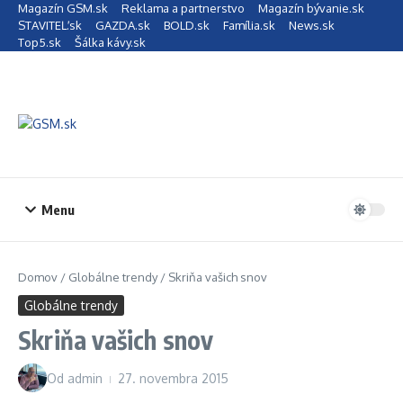
Preskočiť na obsah
Magazín GSM.sk
Reklama a partnerstvo
Magazín bývanie.sk
STAVITEĽ.sk
GAZDA.sk
BOLD.sk
Família.sk
News.sk
Top5.sk
Šálka kávy.sk
Menu
Domov
/
Globálne trendy
/
Skriňa vašich snov
Globálne trendy
Skriňa vašich snov
Od
admin
27. novembra 2015