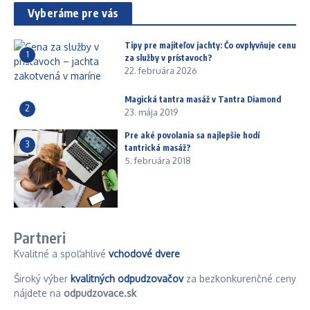
Vyberáme pre vás
Tipy pre majiteľov jachty: Čo ovplyvňuje cenu
1
za služby v prístavoch?
22. februára 2026
Magická tantra masáž v Tantra Diamond
2
23. mája 2019
Pre aké povolania sa najlepšie hodí
3
tantrická masáž?
5. februára 2018
Partneri
Kvalitné a spoľahlivé
vchodové dvere
Široký výber
kvalitných odpudzovačov
za bezkonkurenčné ceny
nájdete na
odpudzovace.sk