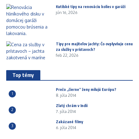
Kutilské tipy na renováciu kolies v garáži
jún 16, 2026
Tipy pre majiteľov jachty: Čo ovplyvňuje cenu
za služby v prístavoch?
feb 22, 2026
Top témy
Prečo „čierne“ ženy milujú Európu?
1
8. júla 2014
Zlatý chrám v Indii
2
7. júla 2014
Zakázané filmy
3
6. júla 2014