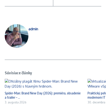
admin
Súvisiace články
Spider-Man: Brand New Day (2026): premiéra, obsadenie
Praktický po
a trailer – ...
modernom IT p
3. augusta 2026
30. decembra