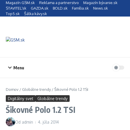
Preskočiť na obsah
Magazín GSM.sk
Reklama a partnerstvo
Magazín bývanie.sk
STAVITEĽ.sk
GAZDA.sk
BOLD.sk
Família.sk
News.sk
Top5.sk
Šálka kávy.sk
Menu
Domov
/
Globálne trendy
/
Šikovné Polo 1.2 TSI
Digitálny svet
Globálne trendy
Šikovné Polo 1.2 TSI
Od
admin
4. júla 2014