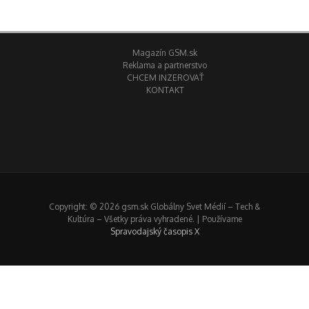
Magazín GSM.sk
Reklama a partnerstvo
CHCEM INZEROVAŤ
KONTAKT
Copyright: © 2026 gsm.sk Globálny Svet Médií – Tech &
Kultúra – Všetky práva vyhradené. | Používame
Spravodajský časopis X