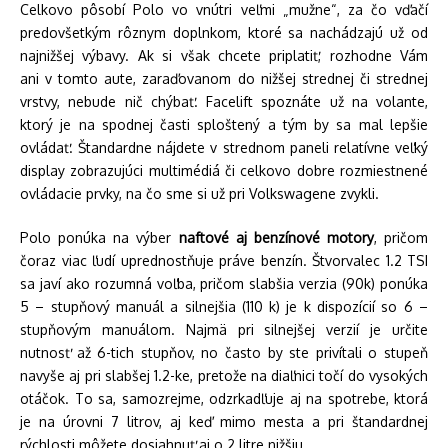
Celkovo pôsobí Polo vo vnútri veľmi „mužne“, za čo vďačí
predovšetkým rôznym doplnkom, ktoré sa nachádzajú už od
najnižšej výbavy. Ak si však chcete priplatiť, rozhodne Vám
ani v tomto aute, zaraďovanom do nižšej strednej či strednej
vrstvy, nebude nič chýbať. Facelift spoznáte už na volante,
ktorý je na spodnej časti sploštený a tým by sa mal lepšie
ovládať. Štandardne nájdete v strednom paneli relatívne veľký
display zobrazujúci multimédiá či celkovo dobre rozmiestnené
ovládacie prvky, na čo sme si už pri Volkswagene zvykli.
Polo ponúka na výber
naftové aj benzínové motory
, pričom
čoraz viac ľudí uprednostňuje práve benzín. Štvorvalec 1.2 TSI
sa javí ako rozumná voľba, pričom slabšia verzia (90k) ponúka
5 – stupňový manuál a silnejšia (110 k) je k dispozícií so 6 –
stupňovým manuálom. Najmä pri silnejšej verzií je určite
nutnosť až 6-tich stupňov, no často by ste privítali o stupeň
navyše aj pri slabšej 1.2-ke, pretože na diaľnici točí do vysokých
otáčok. To sa, samozrejme, odzrkadľuje aj na spotrebe, ktorá
je na úrovni 7 litrov, aj keď mimo mesta a pri štandardnej
rýchlosti môžete dosiahnuť aj o 2 litre nižšiu.