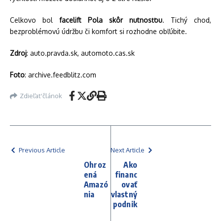
Celkovo bol
facelift Pola skôr nutnosťou
. Tichý chod,
bezproblémovú údržbu či komfort si rozhodne obľúbite.
Zdroj
: auto.pravda.sk, automoto.cas.sk
Foto
: archive.feedblitz.com
Zdieľať článok
Previous Article
Next Article
Ohroz
Ako
ená
financ
Amazó
ovať
nia
vlastný
podnik