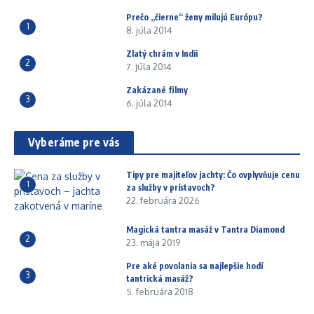
Prečo „čierne“ ženy milujú Európu?
1
8. júla 2014
Zlatý chrám v Indii
2
7. júla 2014
Zakázané filmy
3
6. júla 2014
Vyberáme pre vás
Tipy pre majiteľov jachty: Čo ovplyvňuje cenu
1
za služby v prístavoch?
22. februára 2026
Magická tantra masáž v Tantra Diamond
2
23. mája 2019
Pre aké povolania sa najlepšie hodí
3
tantrická masáž?
5. februára 2018