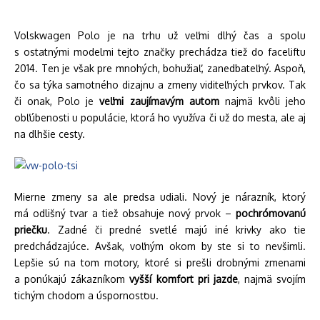
Volskwagen Polo je na trhu už veľmi dlhý čas a spolu
s ostatnými modelmi tejto značky prechádza tiež do faceliftu
2014. Ten je však pre mnohých, bohužiaľ, zanedbateľný. Aspoň,
čo sa týka samotného dizajnu a zmeny viditeľných prvkov. Tak
či onak, Polo je
veľmi zaujímavým autom
najmä kvôli jeho
obľúbenosti u populácie, ktorá ho využíva či už do mesta, ale aj
na dlhšie cesty.
Mierne zmeny sa ale predsa udiali. Nový je nárazník, ktorý
má odlišný tvar a tiež obsahuje nový prvok –
pochrómovanú
priečku
. Zadné či predné svetlé majú iné krivky ako tie
predchádzajúce. Avšak, voľným okom by ste si to nevšimli.
Lepšie sú na tom motory, ktoré si prešli drobnými zmenami
a ponúkajú zákazníkom
vyšší komfort pri jazde
, najmä svojím
tichým chodom a úspornosťou.