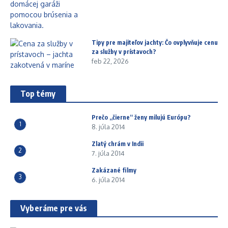
Tipy pre majiteľov jachty: Čo ovplyvňuje cenu
za služby v prístavoch?
feb 22, 2026
Top témy
Prečo „čierne“ ženy milujú Európu?
1
8. júla 2014
Zlatý chrám v Indii
2
7. júla 2014
Zakázané filmy
3
6. júla 2014
Vyberáme pre vás