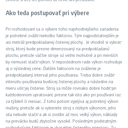
Ako teda postupovať pri výbere
Pri rozhodovaní sa o výbere toho najvhodnejšieho zariadenia
je potrebné zvážiť niekoľko faktorov. Tým najpodstatnejším je
asi metráž predpokladanej čistenej plochy. Je vhodné si vybrať
stroj, ktorý bude presne dimenzovaný na predpokladanú
plochu, pretože väčšie stroje sú veľmi mohutné a pri menších
by nemusel stačiť výkon. V neposlednom rade výkon rozhoduje
aj o výslednej cene. Ďalším faktorom na zváženie je
predpokladaný interval jeho používania. Treba dobre zvážiť
intenzitu používania budúcej čistenej plochy a následne na
mieru ušiť jej čistenie. Stroj sa môže rovnako dobre hodiť pri
každodennom upratovaní, presne tak isto ako pri používaní raz
za týždeň či mesiac. Z toho potom vyplýva aj potrebný výkon
mašiny, pretože ak si vyberiete stroj s nízkym výkonom, jeho
sila nebude stačiť a ak si zvolíte až moc veľký výkon, náklady
na prevácku budú zbytočne vysoké. Posledným podstatným
rozhodujúcim faktorom je charakter čisteného priestoru. Tu