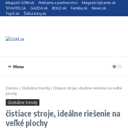
Preskočiť na obsah
Magazín GSM.sk
Reklama a partnerstvo
Magazín bývanie.sk
STAVITEĽ.sk
GAZDA.sk
BOLD.sk
Família.sk
News.sk
Top5.sk
Šálka kávy.sk
Menu
Domov
/
Globálne trendy
/
čistiace stroje, ideálne riešenie na veľké
plochy
Globálne trendy
čistiace stroje, ideálne riešenie na
veľké plochy