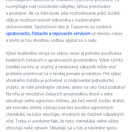
rozmýšľajte nad rozložením nábytku, šírkou priechodov
a podobne. Ak sa Vám bude zdať rozhodovanie príliš zložité,
vždy je možnosť osloviť odborníka s nazbieranými
skúsenosťami. Spoločnosť ako je Topservis sa zaoberá
upratovacím, čistiacim a tepovacím servisom
už mnoho rokov
a preto je tou vhodnou voľbou spýtať sa o radu.
Výber kvalitného stroja so sebou nesie aj potrebu používania
kvalitných čistiacich a upratovacích prostriedkov. Výber týchto
čistidiel na trhu je značný a neskúsený zákazník môže mať
problém orientovať sa v širokej ponuke produktov. Pre výber
vhodného čistidla je potrebné si zodpovedať jednoduchú
otázku. Je nám prednejšie zdravie, alebo na oko čistá podlaha?
Na trhu je množstvo čistiacich prostriedkov, ktoré v sebe
obsahujú veľmi agresívnu chémiu, ale tiež menší, trošku drahší,
ale rovnako účinný zástupcovia bez použitia agresívnych
chemikálií, na báze ekológie, vhodných do čističiek odpadných
vôd. Treba si uvedomiť fakt, že tieto chemikálie veľmi vážne
ohrozujú naše zdravie. Ukladajú sa v nás a následne spolu