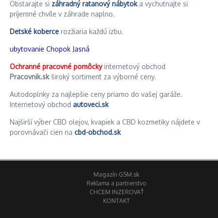
Obstarajte si
záhradný ratanový nábytok
a vychutnajte si
príjemné chvíle v záhrade naplno.
Detské koberce
rozžiaria každú izbu.
ubytovanie Chopok Jasná
Ochranné pracovné pomôcky
internetový obchod
Pracovnik.sk
široký sortiment za výborné ceny.
Autodoplnky za najlepšie ceny priamo do vašej garáže.
Internetový obchod
autoveci.sk
Najširší výber CBD olejov, kvapiek a CBD kozmetiky nájdete v
porovnávači cien na
cbd-obchod.sk
Magazín GSM.sk
Reklama a partnerstvo
CHCEM INZEROVAŤ
KONTAKT