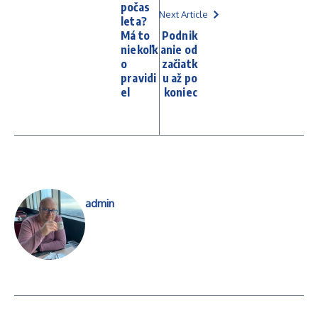
počas
Next Article
leta?
Má to
Podnik
niekoľk
anie od
o
začiatk
pravidi
u až po
el
koniec
admin