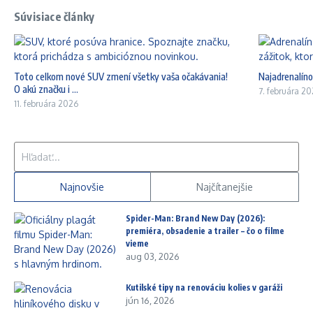
Súvisiace články
Toto celkom nové SUV zmení všetky vaša očakávania!
Najadrenalíno
O akú značku i ...
7. februára 2
11. februára 2026
Hľadať:
Najnovšie
Najčítanejšie
Spider-Man: Brand New Day (2026):
premiéra, obsadenie a trailer – čo o filme
vieme
aug 03, 2026
Kutilské tipy na renováciu kolies v garáži
jún 16, 2026