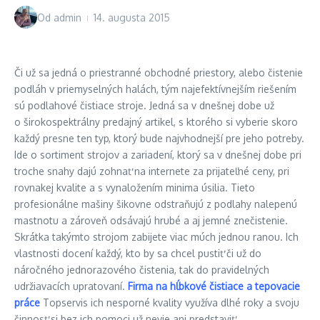
Od
admin
14. augusta 2015
Či už sa jedná o priestranné obchodné priestory, alebo čistenie
podláh v priemyselných halách, tým najefektívnejším riešením
sú podlahové čistiace stroje. Jedná sa v dnešnej dobe už
o širokospektrálny predajný artikel, s ktorého si vyberie skoro
každý presne ten typ, ktorý bude najvhodnejší pre jeho potreby.
Ide o sortiment strojov a zariadení, ktorý sa v dnešnej dobe pri
troche snahy dajú zohnať na internete za prijateľné ceny, pri
rovnakej kvalite a s vynaložením minima úsilia. Tieto
profesionálne mašiny šikovne odstraňujú z podlahy nalepenú
mastnotu a zároveň odsávajú hrubé a aj jemné znečistenie.
Skrátka takýmto strojom zabijete viac múch jednou ranou. Ich
vlastnosti docení každý, kto by sa chcel pustiť či už do
náročného jednorazového čistenia, tak do pravidelných
udržiavacích upratovaní.
Firma na hĺbkové čistiace a tepovacie
práce
Topservis ich nesporné kvality využíva dlhé roky a svoju
činnosť si bez ich pomoci už nevie ani predstaviť.