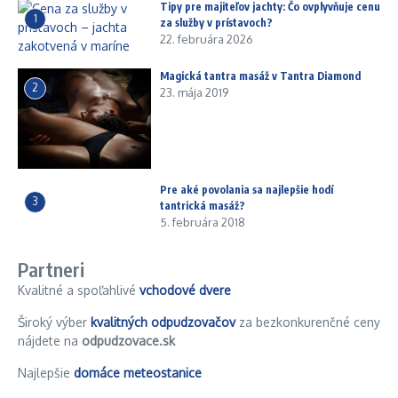
Tipy pre majiteľov jachty: Čo ovplyvňuje cenu
1
za služby v prístavoch?
22. februára 2026
Magická tantra masáž v Tantra Diamond
2
23. mája 2019
Pre aké povolania sa najlepšie hodí
3
tantrická masáž?
5. februára 2018
Partneri
Kvalitné a spoľahlivé
vchodové dvere
Široký výber
kvalitných odpudzovačov
za bezkonkurenčné ceny
nájdete na
odpudzovace.sk
Najlepšie
domáce meteostanice