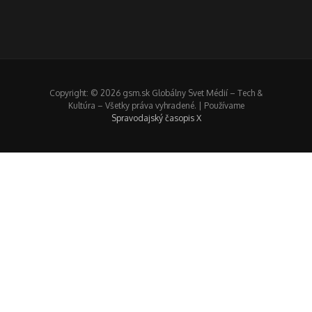
Copyright: © 2026 gsm.sk Globálny Svet Médií – Tech &
Kultúra – Všetky práva vyhradené. | Používame
Spravodajský časopis X