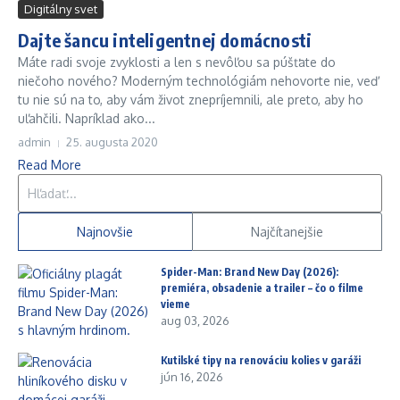
Digitálny svet
Dajte šancu inteligentnej domácnosti
Máte radi svoje zvyklosti a len s nevôľou sa púšťate do
niečoho nového? Moderným technológiám nehovorte nie, veď
tu nie sú na to, aby vám život znepríjemnili, ale preto, aby ho
uľahčili. Napríklad ako...
admin
25. augusta 2020
Read More
Hľadať:
Najnovšie
Najčítanejšie
Spider-Man: Brand New Day (2026):
premiéra, obsadenie a trailer – čo o filme
vieme
aug 03, 2026
Kutilské tipy na renováciu kolies v garáži
jún 16, 2026