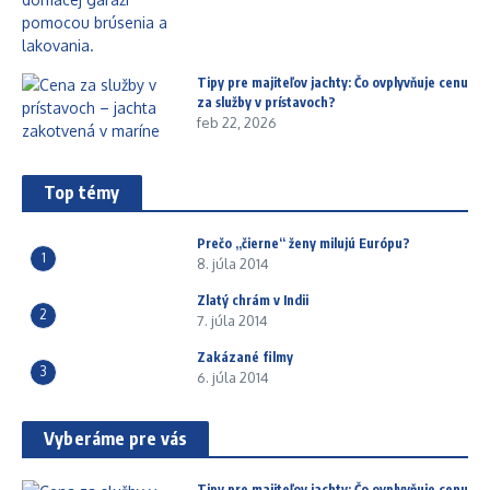
Tipy pre majiteľov jachty: Čo ovplyvňuje cenu
za služby v prístavoch?
feb 22, 2026
Top témy
Prečo „čierne“ ženy milujú Európu?
1
8. júla 2014
Zlatý chrám v Indii
2
7. júla 2014
Zakázané filmy
3
6. júla 2014
Vyberáme pre vás
Tipy pre majiteľov jachty: Čo ovplyvňuje cenu