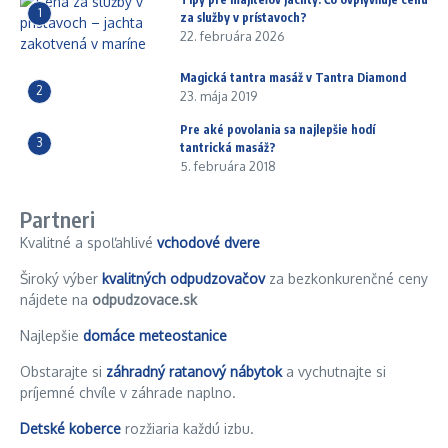
1
za služby v prístavoch?
22. februára 2026
Magická tantra masáž v Tantra Diamond
2
23. mája 2019
Pre aké povolania sa najlepšie hodí
3
tantrická masáž?
5. februára 2018
Partneri
Kvalitné a spoľahlivé
vchodové dvere
Široký výber
kvalitných odpudzovačov
za bezkonkurenčné ceny
nájdete na
odpudzovace.sk
Najlepšie
domáce meteostanice
Obstarajte si
záhradný ratanový nábytok
a vychutnajte si
príjemné chvíle v záhrade naplno.
Detské koberce
rozžiaria každú izbu.