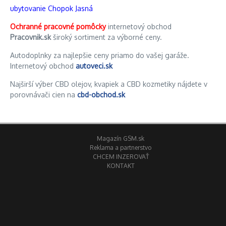
ubytovanie Chopok Jasná
Ochranné pracovné pomôcky
internetový obchod
Pracovnik.sk
široký sortiment za výborné ceny.
Autodoplnky za najlepšie ceny priamo do vašej garáže.
Internetový obchod
autoveci.sk
Najširší výber CBD olejov, kvapiek a CBD kozmetiky nájdete v
porovnávači cien na
cbd-obchod.sk
Magazín GSM.sk
Reklama a partnerstvo
CHCEM INZEROVAŤ
KONTAKT