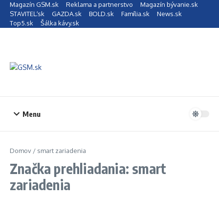
Preskočiť na obsah
Magazín GSM.sk
Reklama a partnerstvo
Magazín bývanie.sk
STAVITEĽ.sk
GAZDA.sk
BOLD.sk
Família.sk
News.sk
Top5.sk
Šálka kávy.sk
Menu
Domov
/
smart zariadenia
Značka prehliadania: smart
zariadenia