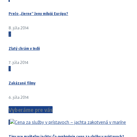
Prečo „čierne“ ženy milujú Európu?
8. júla 2014
2
Zlatý chrám v Indii
7. júla 2014
3
Zakázané filmy
6. júla 2014
Vyberáme pre vás
1
Tipy pre majiteľov jachty: Čo ovplyvňuje cenu za služby v prístavoch?