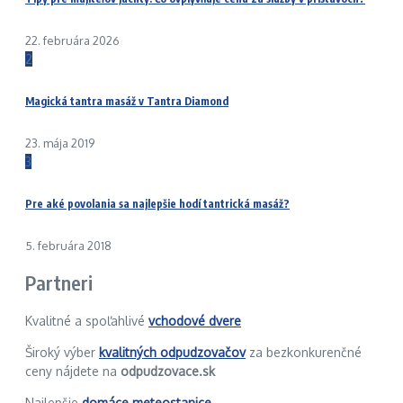
22. februára 2026
2
Magická tantra masáž v Tantra Diamond
23. mája 2019
3
Pre aké povolania sa najlepšie hodí tantrická masáž?
5. februára 2018
Partneri
Kvalitné a spoľahlivé
vchodové dvere
Široký výber
kvalitných odpudzovačov
za bezkonkurenčné
ceny nájdete na
odpudzovace.sk
Najlepšie
domáce meteostanice