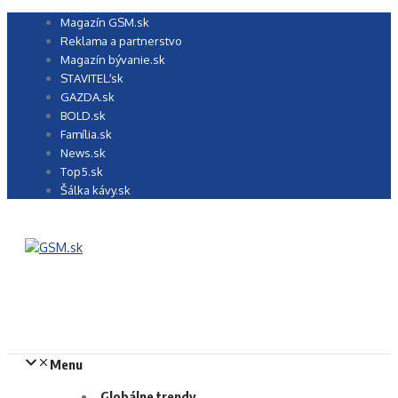
Preskočiť
Magazín GSM.sk
na
Reklama a partnerstvo
obsah
Magazín bývanie.sk
STAVITEĽ.sk
GAZDA.sk
BOLD.sk
Família.sk
News.sk
Top5.sk
Šálka kávy.sk
Menu
Globálne trendy