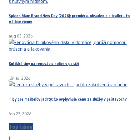
Spider-Man: Brand New Day (2026): premiéra, obsadenie a trailer – čo
o filme vieme
aug 03, 2026
Kutilské tipy na renováciu kolies v garáži
jún 16, 2026
Tipy pre majiteľov jachty: Čo ovplyvňuje cenu za služby v prístavoch?
feb 22, 2026
Top témy
1