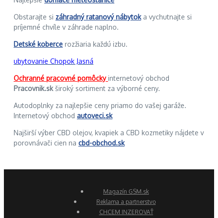
Obstarajte si
záhradný ratanový nábytok
a vychutnajte si
príjemné chvíle v záhrade naplno.
Detské koberce
rozžiaria každú izbu.
ubytovanie Chopok Jasná
Ochranné pracovné pomôcky
internetový obchod
Pracovnik.sk
široký sortiment za výborné ceny.
Autodoplnky za najlepšie ceny priamo do vašej garáže.
Internetový obchod
autoveci.sk
Najširší výber CBD olejov, kvapiek a CBD kozmetiky nájdete v
porovnávači cien na
cbd-obchod.sk
Magazín GSM.sk
Reklama a partnerstvo
CHCEM INZEROVAŤ