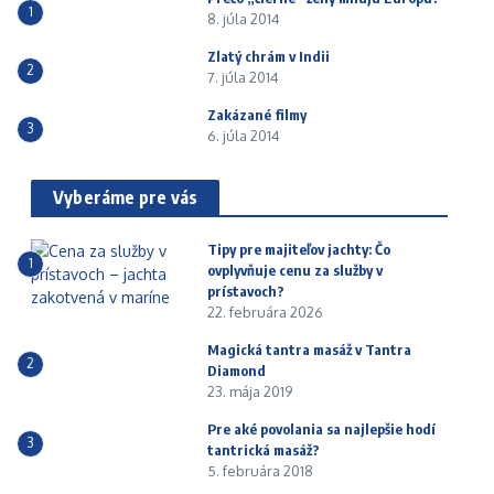
1
8. júla 2014
Zlatý chrám v Indii
2
7. júla 2014
Zakázané filmy
3
6. júla 2014
Vyberáme pre vás
Tipy pre majiteľov jachty: Čo
1
ovplyvňuje cenu za služby v
prístavoch?
22. februára 2026
Magická tantra masáž v Tantra
2
Diamond
23. mája 2019
Pre aké povolania sa najlepšie hodí
3
tantrická masáž?
5. februára 2018