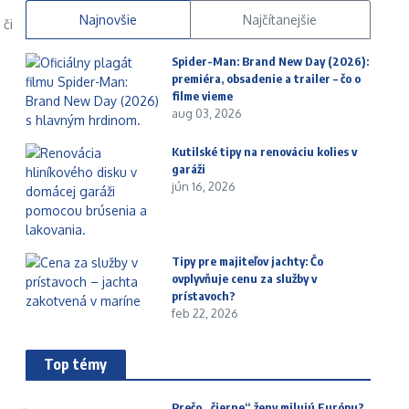
Najnovšie
Najčítanejšie
 či
.
Spider-Man: Brand New Day (2026):
premiéra, obsadenie a trailer – čo o
filme vieme
aug 03, 2026
Kutilské tipy na renováciu kolies v
garáži
jún 16, 2026
Tipy pre majiteľov jachty: Čo
ovplyvňuje cenu za služby v
prístavoch?
feb 22, 2026
Top témy
Prečo „čierne“ ženy milujú Európu?