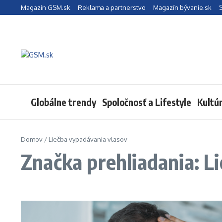
Preskočiť na obsah
Magazín GSM.sk
Reklama a partnerstvo
Magazín bývanie.sk
Globálne trendy
Spoločnosť a Lifestyle
Kultú
Domov
/
Liečba vypadávania vlasov
Značka prehliadania: L