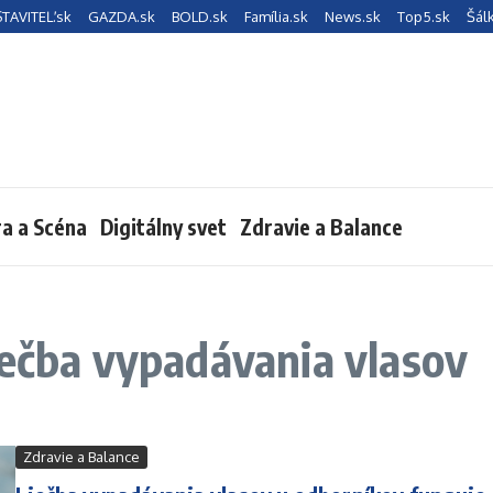
STAVITEĽ.sk
GAZDA.sk
BOLD.sk
Família.sk
News.sk
Top5.sk
Šál
ra a Scéna
Digitálny svet
Zdravie a Balance
iečba vypadávania vlasov
Zdravie a Balance