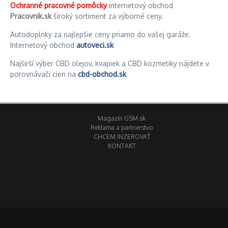
Ochranné pracovné pomôcky
internetový obchod
Pracovnik.sk
široký sortiment za výborné ceny.
Autodoplnky za najlepšie ceny priamo do vašej garáže.
Internetový obchod
autoveci.sk
Najširší výber CBD olejov, kvapiek a CBD kozmetiky nájdete v
porovnávači cien na
cbd-obchod.sk
Magazín GSM.sk
Reklama a partnerstvo
CHCEM INZEROVAŤ
KONTAKT