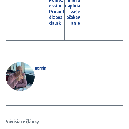
Pomôž
mieru
e vám
naplnia
Prvaod
vaše
dlzova
očakáv
cia.sk
anie
admin
Súvisiace články