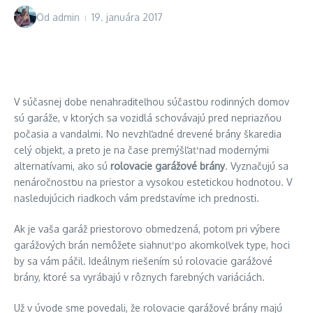
Od
admin
19. januára 2017
V súčasnej dobe nenahraditeľnou súčasťou rodinných domov
sú garáže, v ktorých sa vozidlá schovávajú pred nepriazňou
počasia a vandalmi. No nevzhľadné drevené brány škaredia
celý objekt, a preto je na čase premýšľať nad modernými
alternatívami, ako sú
rolovacie garážové brány
. Vyznačujú sa
nenáročnosťou na priestor a vysokou estetickou hodnotou. V
nasledujúcich riadkoch vám predstavíme ich prednosti.
Ak je vaša garáž priestorovo obmedzená, potom pri výbere
garážových brán nemôžete siahnuť po akomkoľvek type, hoci
by sa vám páčil. Ideálnym riešením sú rolovacie garážové
brány, ktoré sa vyrábajú v rôznych farebných variáciách.
Už v úvode sme povedali, že rolovacie garážové brány majú