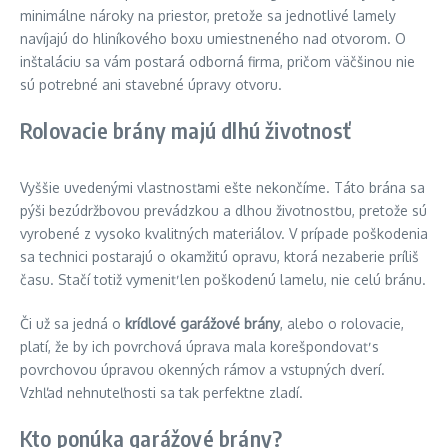
minimálne nároky na priestor, pretože sa jednotlivé lamely
navíjajú do hliníkového boxu umiestneného nad otvorom. O
inštaláciu sa vám postará odborná firma, pričom väčšinou nie
sú potrebné ani stavebné úpravy otvoru.
Rolovacie brány majú dlhú životnosť
Vyššie uvedenými vlastnosťami ešte nekončíme. Táto brána sa
pýši bezúdržbovou prevádzkou a dlhou životnosťou, pretože sú
vyrobené z vysoko kvalitných materiálov. V prípade poškodenia
sa technici postarajú o okamžitú opravu, ktorá nezaberie príliš
času. Stačí totiž vymeniť len poškodenú lamelu, nie celú bránu.
Či už sa jedná o
krídlové garážové brány
, alebo o rolovacie,
platí, že by ich povrchová úprava mala korešpondovať s
povrchovou úpravou okenných rámov a vstupných dverí.
Vzhľad nehnuteľnosti sa tak perfektne zladí.
Kto ponúka garážové brány?