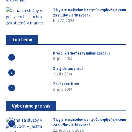
Tipy pre majiteľov jachty: Čo ovplyvňuje cenu
za služby v prístavoch?
feb 22, 2026
Top témy
Prečo „čierne“ ženy milujú Európu?
1
8. júla 2014
Zlatý chrám v Indii
2
7. júla 2014
Zakázané filmy
3
6. júla 2014
Vyberáme pre vás
Tipy pre majiteľov jachty: Čo ovplyvňuje cenu
1
za služby v prístavoch?
22. februára 2026