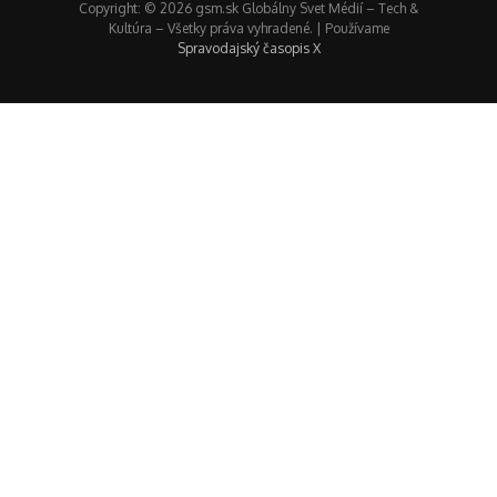
Copyright: © 2026 gsm.sk Globálny Svet Médií – Tech &
Kultúra – Všetky práva vyhradené. | Používame
Spravodajský časopis X