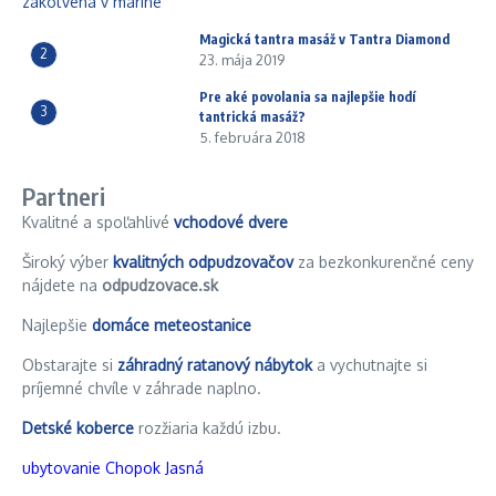
Magická tantra masáž v Tantra Diamond
2
23. mája 2019
Pre aké povolania sa najlepšie hodí
3
tantrická masáž?
5. februára 2018
Partneri
Kvalitné a spoľahlivé
vchodové dvere
Široký výber
kvalitných odpudzovačov
za bezkonkurenčné ceny
nájdete na
odpudzovace.sk
Najlepšie
domáce meteostanice
Obstarajte si
záhradný ratanový nábytok
a vychutnajte si
príjemné chvíle v záhrade naplno.
Detské koberce
rozžiaria každú izbu.
ubytovanie Chopok Jasná