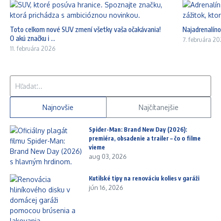
Toto celkom nové SUV zmení všetky vaša očakávania!
Najadrenalíno
O akú značku i ...
7. februára 2
11. februára 2026
Hľadať:
Najnovšie
Najčítanejšie
Spider-Man: Brand New Day (2026):
premiéra, obsadenie a trailer – čo o filme
vieme
aug 03, 2026
Kutilské tipy na renováciu kolies v garáži
jún 16, 2026