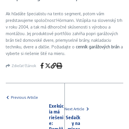
Ak hľadáte špecialistu na tento segment, potom vám
predstavujeme spoločnosť Hörmann. Vstúpila na slovenský trh
v roku 2004, a tak má dlhoročné skúsenosti s výrobou a
montážou. Jej produktové portfólio zahŕňa popri garážových
brán tiež domovské dvere, priemyselné brány, nakladaciu
techniku, dvere a ďalšie. Požiadajte o
cenník garážových brán
a
vyberte si riešenie šité na mieru.
Zdieľať článok
Previous Article
Exekúc
Next Article
ia má
riešeni
Sedačk
e:
y na