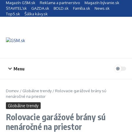
Preskočiť na obsah
Magazín GSM.sk
Reklama a partnerstvo
Magazín bývanie.sk
STAVITEĽ.sk
GAZDA.sk
BOLD.sk
Família.sk
News.sk
Top5.sk
Šálka kávy.sk
Menu
Domov
/
Globálne trendy
/
Rolovacie garážové brány sú
nenáročné na priestor
Globálne trendy
Rolovacie garážové brány sú
nenáročné na priestor